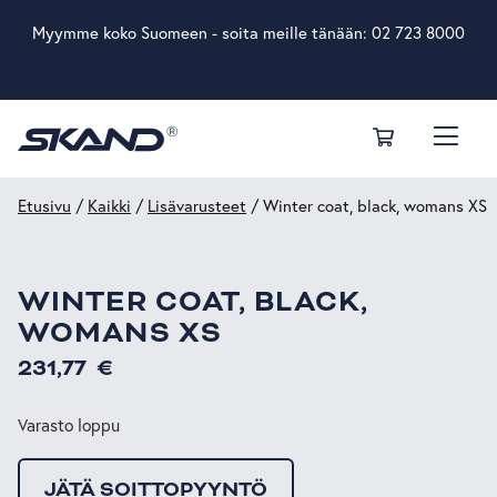
Myymme koko Suomeen - soita meille tänään:
02 723 8000
Etusivu
/
Kaikki
/
Lisävarusteet
/ Winter coat, black, womans XS
WINTER COAT, BLACK,
WOMANS XS
231,77
€
Varasto loppu
JÄTÄ SOITTOPYYNTÖ