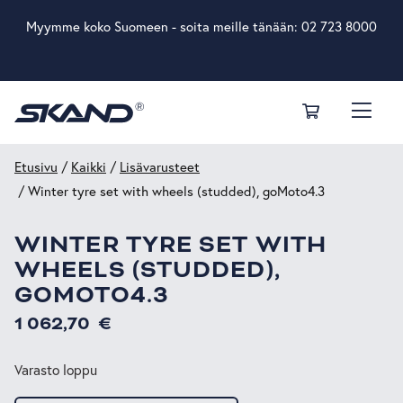
Myymme koko Suomeen - soita meille tänään:
02 723 8000
Etusivu
/
Kaikki
/
Lisävarusteet
/ Winter tyre set with wheels (studded), goMoto4.3
WINTER TYRE SET WITH
WHEELS (STUDDED),
GOMOTO4.3
1 062,70
€
Varasto loppu