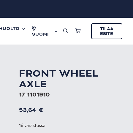
HUOLTO
TILAA
ESITE
SUOMI
FRONT WHEEL
AXLE
17-1101910
53,64
€
16 varastossa