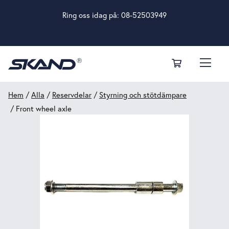
Ring oss idag på:
08-52503949
Hem
/
Alla
/
Reservdelar
/
Styrning och stötdämpare
/ Front wheel axle