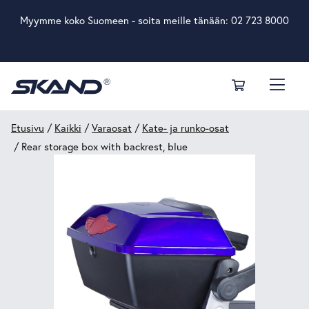
Myymme koko Suomeen - soita meille tänään:
02 723 8000
Etusivu
/
Kaikki
/
Varaosat
/
Kate- ja runko-osat
/ Rear storage box with backrest, blue