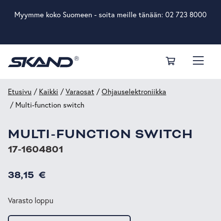
Myymme koko Suomeen - soita meille tänään:
02 723 8000
Etusivu
/
Kaikki
/
Varaosat
/
Ohjauselektroniikka
/ Multi-function switch
MULTI-FUNCTION SWITCH
17-1604801
38,15
€
Varasto loppu