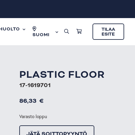
HUOLTO
TILAA
ESITE
SUOMI
PLASTIC FLOOR
17-1619701
86,33
€
Varasto loppu
JÄTÄ SOITTOPYYNTÖ