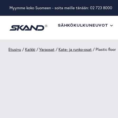
Myymme koko Suomeen - soita meille tänään:
02 723 8000
SÄHKÖKULKUNEUVOT
Etusivu
/
Kaikki
/
Varaosat
/
Kate- ja runko-osat
/ Plastic floor