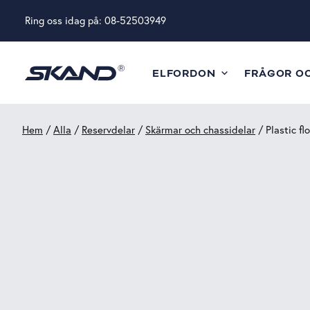
Ring oss idag på:
08-52503949
ELFORDON
FRÅGOR O
Hem
/
Alla
/
Reservdelar
/
Skärmar och chassidelar
/ Plastic fl