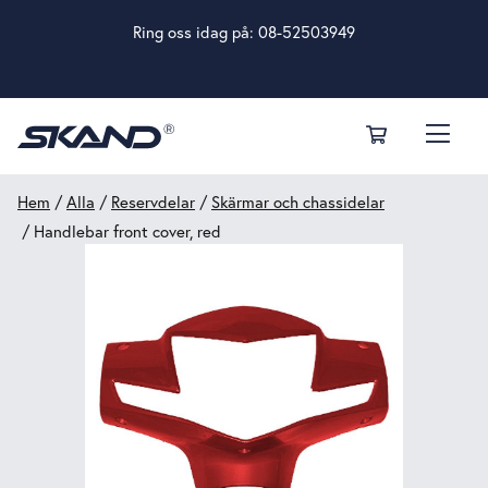
Ring oss idag på:
08-52503949
Hem
/
Alla
/
Reservdelar
/
Skärmar och chassidelar
/ Handlebar front cover, red