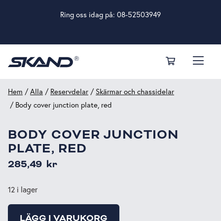
Ring oss idag på:
08-52503949
Hem
/
Alla
/
Reservdelar
/
Skärmar och chassidelar
/ Body cover junction plate, red
BODY COVER JUNCTION
PLATE, RED
285,49
kr
12 i lager
LÄGG I VARUKORG