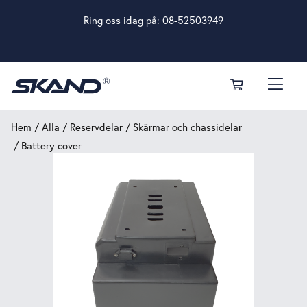
Ring oss idag på:
08-52503949
Hem
/
Alla
/
Reservdelar
/
Skärmar och chassidelar
/ Battery cover