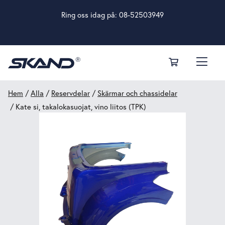
Ring oss idag på:
08-52503949
Hem
/
Alla
/
Reservdelar
/
Skärmar och chassidelar
/ Kate si, takalokasuojat, vino liitos (TPK)