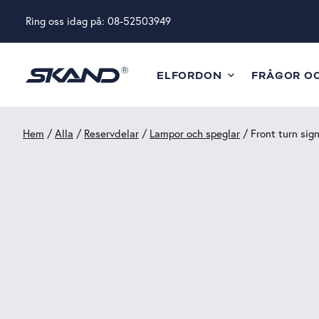
Ring oss idag på:
08-52503949
ELFORDON
FRÅGOR O
Hem
/
Alla
/
Reservdelar
/
Lampor och speglar
/ Front turn signa