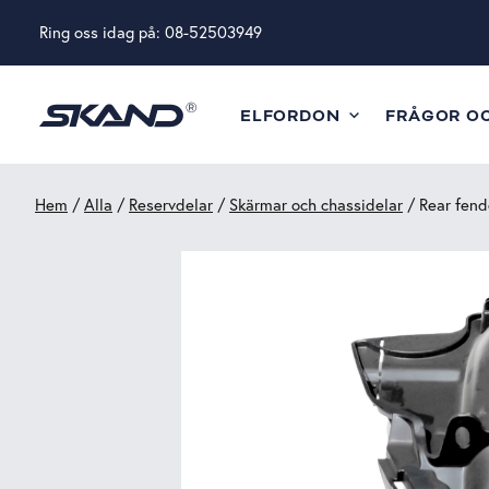
Ring oss idag på:
08-52503949
ELFORDON
FRÅGOR O
Hem
/
Alla
/
Reservdelar
/
Skärmar och chassidelar
/ Rear fend