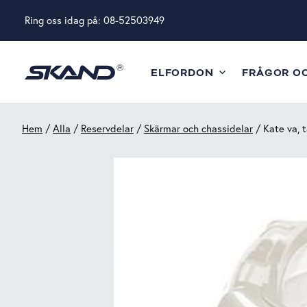
Ring oss idag på:
08-52503949
ELFORDON
FRÅGOR O
Hem
/
Alla
/
Reservdelar
/
Skärmar och chassidelar
/ Kate va, t