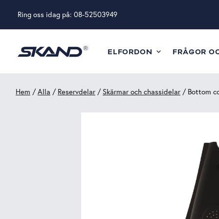
Ring oss idag på:
08-52503949
ELFORDON
FRÅGOR O
Hem
/
Alla
/
Reservdelar
/
Skärmar och chassidelar
/ Bottom co