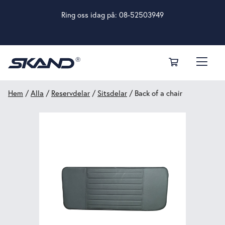
Ring oss idag på:
08-52503949
Hem
/
Alla
/
Reservdelar
/
Sitsdelar
/ Back of a chair