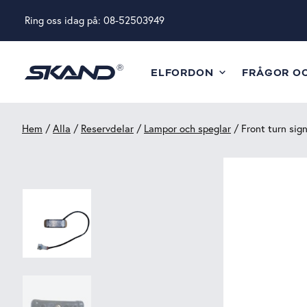
Ring oss idag på:
08-52503949
ELFORDON
FRÅGOR O
Hem
/
Alla
/
Reservdelar
/
Lampor och speglar
/ Front turn signa