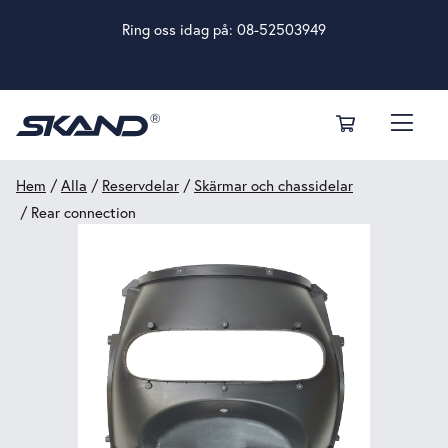
Ring oss idag på:
08-52503949
Hem
/
Alla
/
Reservdelar
/
Skärmar och chassidelar
/ Rear connection