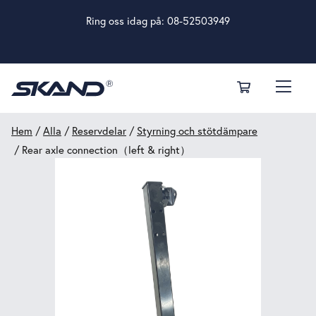
Ring oss idag på:
08-52503949
Hem
/
Alla
/
Reservdelar
/
Styrning och stötdämpare
/ Rear axle connection（left & right）