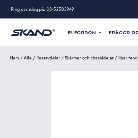
Ring oss idag på:
08-52503949
ELFORDON
FRÅGOR O
Hem
/
Alla
/
Reservdelar
/
Skärmar och chassidelar
/ Rear fend