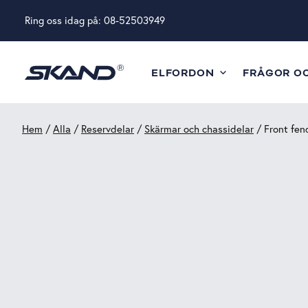
Ring oss idag på:
08-52503949
ELFORDON
FRÅGOR O
Hem
/
Alla
/
Reservdelar
/
Skärmar och chassidelar
/ Front fend