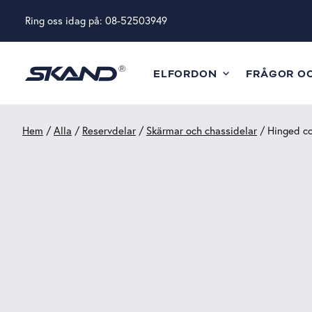
Ring oss idag på:
08-52503949
ELFORDON
FRÅGOR O
Hem
/
Alla
/
Reservdelar
/
Skärmar och chassidelar
/ Hinged cov