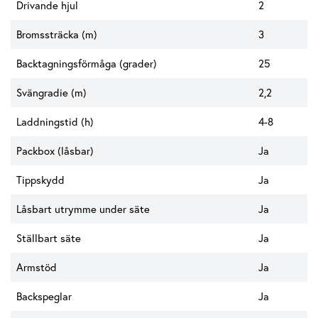
Drivande hjul
2
Bromssträcka (m)
3
Backtagningsförmåga (grader)
25
Svängradie (m)
2,2
Laddningstid (h)
4-8
Packbox (låsbar)
Ja
Tippskydd
Ja
Låsbart utrymme under säte
Ja
Ställbart säte
Ja
Armstöd
Ja
Backspeglar
Ja