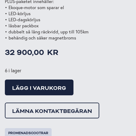
PLUS-paketet innehåller:
• Ekoque-motor som sparar el
• LED-körljus
• LED-dagskörljus
• låsbar packbox
• dubbelt så lång räckvidd, upp till 105km
• behändig och säker magnetbroms
32 900,00
KR
6 i lager
LÄGG I VARUKORG
LÄMNA KONTAKTBEGÄRAN
PROMENADSCOOTRAR