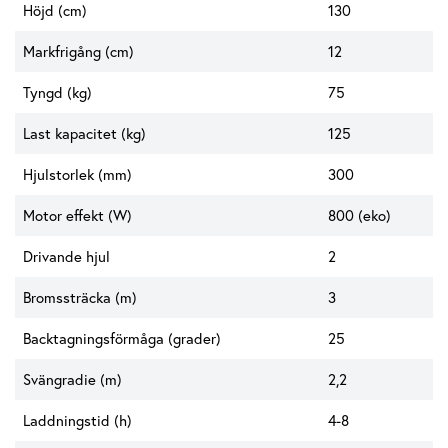
Höjd (cm)
130
Markfrigång (cm)
12
Tyngd (kg)
75
Last kapacitet (kg)
125
Hjulstorlek (mm)
300
Motor effekt (W)
800 (eko)
Drivande hjul
2
Bromssträcka (m)
3
Backtagningsförmåga (grader)
25
Svängradie (m)
2,2
Laddningstid (h)
4-8