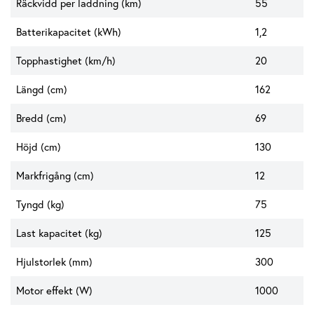
Räckvidd per laddning (km)
55
Batterikapacitet (kWh)
1,2
Topphastighet (km/h)
20
Längd (cm)
162
Bredd (cm)
69
Höjd (cm)
130
Markfrigång (cm)
12
Tyngd (kg)
75
Last kapacitet (kg)
125
Hjulstorlek (mm)
300
Motor effekt (W)
1000