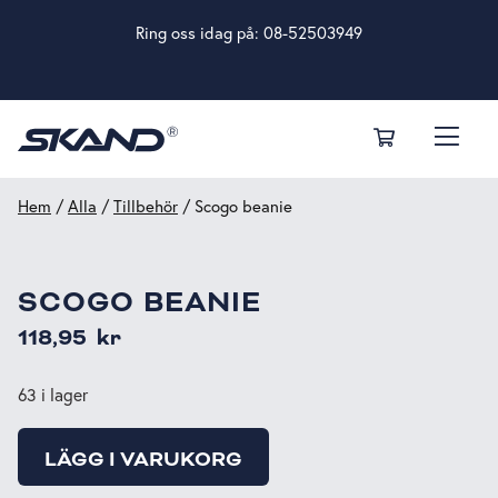
Ring oss idag på:
08-52503949
Hem
/
Alla
/
Tillbehör
/ Scogo beanie
SCOGO BEANIE
118,95
kr
63 i lager
LÄGG I VARUKORG